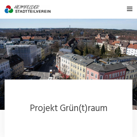
Homepage
Der Verein
Die Projekte
Das Netzwerk
Die Menschen
Projekt Grün(t)raum
Mach mit!