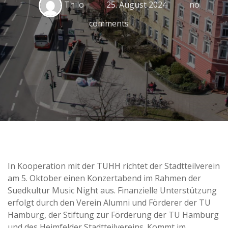
Thilo
25. August 2024
no
comments
In Kooperation mit der TUHH richtet der Stadtteilverein
am 5. Oktober einen Konzertabend im Rahmen der
Suedkultur Music Night aus. Finanzielle Unterstützung
erfolgt durch den Verein Alumni und Förderer der TU
Hamburg, der Stiftung zur Förderung der TU Hamburg
und des Heimfelder Stadtteilvereins. Kommt im