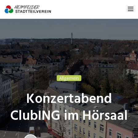
Homepage
Der Verein
Die Projekte
Das Netzwerk
Allgemein
Die Menschen
Konzertabend
Mach mit!
ClubING im Hörsaal